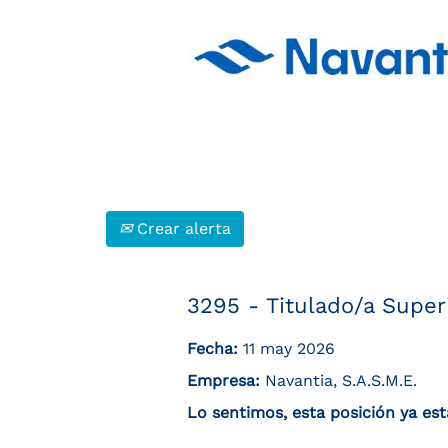
Buscar por palabra clave
Mostrar más opciones
Seleccione la frecuencia (en días) para recib
Crear alerta
3295 - Titulado/a Superi
Fecha:
11 may 2026
Empresa:
Navantia, S.A.S.M.E.
Lo sentimos, esta posición ya est